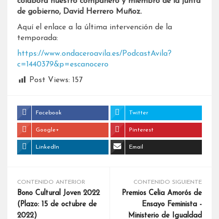
colabora nuestro compañero y miembro de la junta
de gobierno, David Herrero Muñoz.
Aquí el enlace a la última intervención de la
temporada:
https://www.ondaceroavila.es/PodcastAvila?
c=1440379&p=escanocero
Post Views:
157
Facebook
Twitter
Google+
Pinterest
LinkedIn
Email
CONTENIDO ANTERIOR
CONTENIDO SIGUIENTE
Bono Cultural Joven 2022
Premios Celia Amorós de
(Plazo: 15 de octubre de
Ensayo Feminista -
2022)
Ministerio de Igualdad