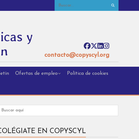
icas y
ón
contacto@copyscyl.org
etín
Ofertas de empleo
Política de cookies
COLÉGIATE EN COPYSCYL