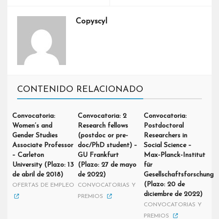
Copyscyl
CONTENIDO RELACIONADO
Convocatoria:
Convocatoria: 2
Convocatoria:
Women’s and
Research fellows
Postdoctoral
Gender Studies
(postdoc or pre-
Researchers in
Associate Professor
doc/PhD student) –
Social Science –
– Carleton
GU Frankfurt
Max-Planck-Institut
University (Plazo: 13
(Plazo: 27 de mayo
für
de abril de 2018)
de 2022)
Gesellschaftsforschung
(Plazo: 20 de
OFERTAS DE EMPLEO
CONVOCATORIAS Y
diciembre de 2022)
PREMIOS
CONVOCATORIAS Y
PREMIOS