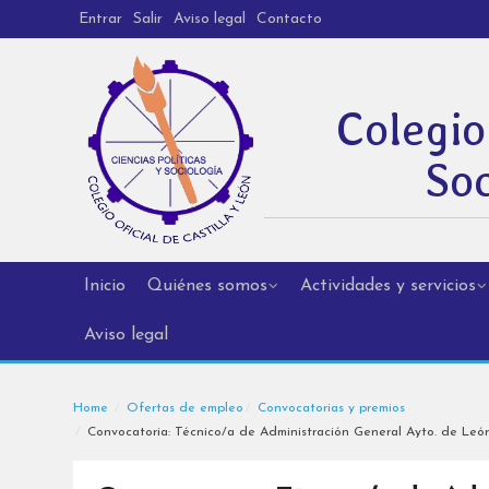
Entrar
Salir
Aviso legal
Contacto
Colegio
Soc
Inicio
Quiénes somos
Actividades y servicios
Aviso legal
Home
Ofertas de empleo
Convocatorias y premios
Convocatoria: Técnico/a de Administración General Ayto. de León