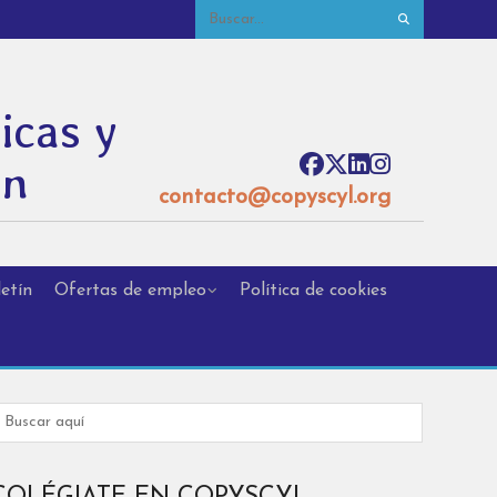
icas y
ón
contacto@copyscyl.org
etín
Ofertas de empleo
Política de cookies