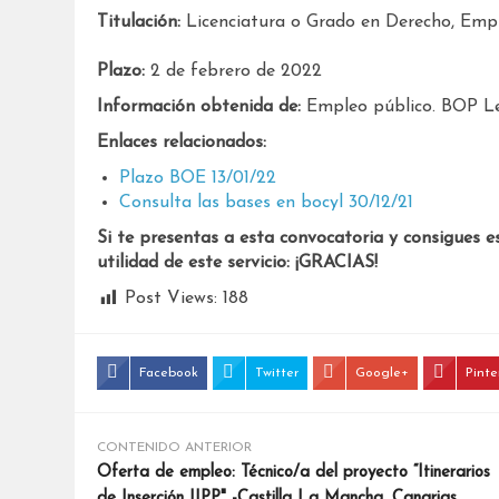
Titulación:
Licenciatura o Grado en Derecho, Empre
Plazo:
2 de febrero de 2022
Información obtenida de:
Empleo público. BOP Le
Enlaces relacionados:
Plazo BOE 13/01/22
Consulta las bases en bocyl 30/12/21
Si te presentas a esta convocatoria y consigues e
utilidad de este servicio: ¡GRACIAS!
Post Views:
188
Facebook
Twitter
Google+
Pinte
CONTENIDO ANTERIOR
Oferta de empleo: Técnico/a del proyecto “Itinerarios
de Inserción IIPP" -Castilla La Mancha, Canarias,