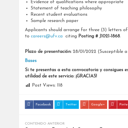
Evidence of qualifications where appropriate
Statement of teaching philosophy
Recent student evaluations
Sample research paper
Applicants should arrange for three (3) letters o
to
careers@ufv.ca
citing
Posting # J1021-1868
.
Plazo de presentación:
28/01/2022 (Susceptible a 
Bases
Si te presentas a esta convocatoria y consigues e
utilidad de este servicio: ¡GRACIAS!
Post Views:
118
Facebook
Twitter
Google+
Pinte
CONTENIDO ANTERIOR