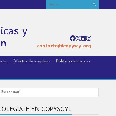
icas y
ón
contacto@copyscyl.org
etín
Ofertas de empleo
Política de cookies
COLÉGIATE EN COPYSCYL