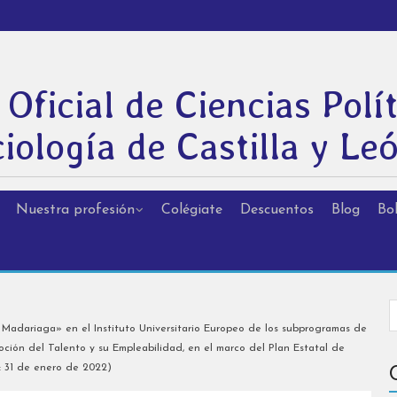
 Oficial de Ciencias Polít
iología de Castilla y Le
Nuestra profesión
Colégiate
Descuentos
Blog
Bol
Madariaga» en el Instituto Universitario Europeo de los subprogramas de
ción del Talento y su Empleabilidad, en el marco del Plan Estatal de
o: 31 de enero de 2022)