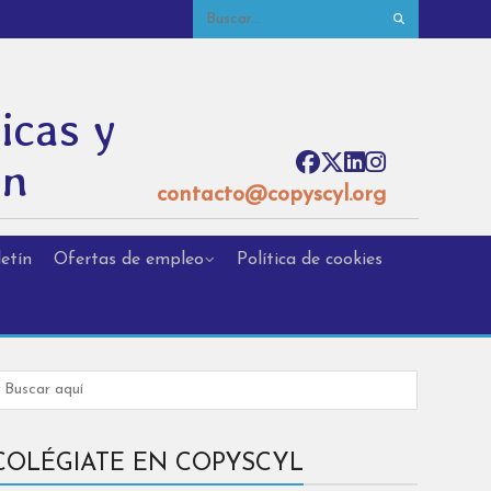
icas y
ón
contacto@copyscyl.org
etín
Ofertas de empleo
Política de cookies
COLÉGIATE EN COPYSCYL