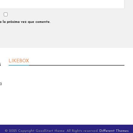
a la próxima vez que comente.
LIKEBOX
s
a
© 2025 Copyright GoodStart theme. All Rights reserved.
Different Themes