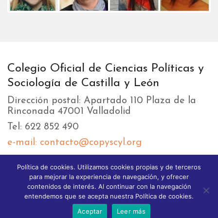
Colegio Oficial de Ciencias Políticas y
Sociología de Castilla y León
Dirección postal: Apartado 110 Plaza de la
Rinconada 47001 Valladolid
Tel: 622 852 490
e-mail: contacto@copyscyl.org
Política de cookies. Utilizamos cookies propias y de terceros
LIKEBOX
para mejorar la experiencia de navegación, y ofrecer
contenidos de interés. Al continuar con la navegación
entendemos que se acepta nuestra Política de cookies.
Aceptar
Leer más
© 2025 Copyright GoodStart theme. All Rights reserved.
Different Themes