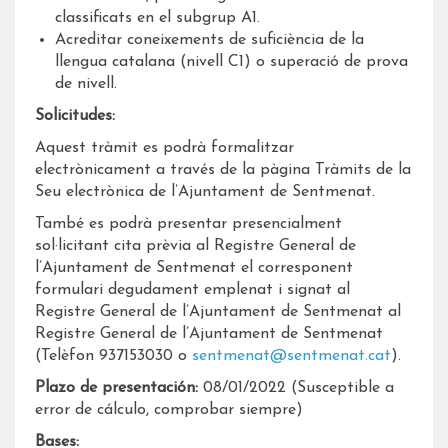
classificats en el subgrup A1.
Acreditar coneixements de suficiència de la
llengua catalana (nivell C1) o superació de prova
de nivell.
Solicitudes:
Aquest tràmit es podrà formalitzar
electrònicament a través de la pàgina Tràmits de la
Seu electrònica de l’Ajuntament de Sentmenat.
També es podrà presentar presencialment
sol·licitant cita prèvia al Registre General de
l’Ajuntament de Sentmenat el corresponent
formulari degudament emplenat i signat al
Registre General de l’Ajuntament de Sentmenat al
Registre General de l’Ajuntament de Sentmenat
(Telèfon 937153030 o
sentmenat@sentmenat.cat
).
Plazo de presentación:
08/01/2022 (Susceptible a
error de cálculo, comprobar siempre)
Bases: