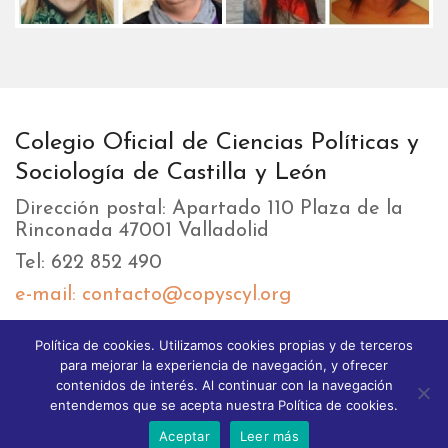
Colegio Oficial de Ciencias Políticas y
Sociología de Castilla y León
Dirección postal: Apartado 110 Plaza de la
Rinconada 47001 Valladolid
Tel: 622 852 490
e-mail: contacto@copyscyl.org
Política de cookies. Utilizamos cookies propias y de terceros
LIKEBOX
para mejorar la experiencia de navegación, y ofrecer
contenidos de interés. Al continuar con la navegación
entendemos que se acepta nuestra Política de cookies.
Aceptar
Leer más
© 2025 Copyright GoodStart theme. All Rights reserved.
Different Themes