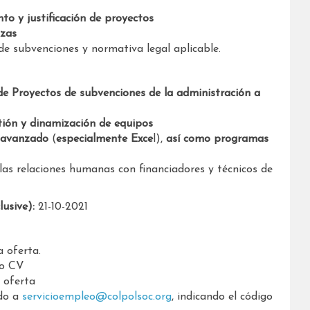
to y justificación de proyectos
nzas
de subvenciones y normativa legal aplicable.
e Proyectos de subvenciones de la administración a
stión y dinamización de equipos
o avanzado
(
especialmente Exce
l),
así como programas
 las relaciones humanas con financiadores y técnicos de
lusive):
21-10-2021
a oferta.
vo CV
 oferta
do a
servicioempleo@colpolsoc.org
, indicando el código