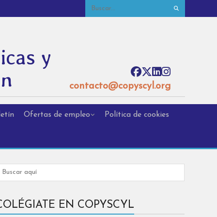
icas y
ón
contacto@copyscyl.org
etín
Ofertas de empleo
Política de cookies
COLÉGIATE EN COPYSCYL