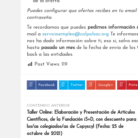
de la oferta.
Puedes configurar que ofertas recibes en tu email
contraseña.
Te recordamos que puedes
pedirnos información 
mail a
servicioempleo@colpolsoc.org
Te informare
nos ha dado información sobre ti, eso si, salvo 
hasta
pasado un mes
de la fecha de envío de los
back a las entidades.
Post Views:
119
Facebook
Twitter
Google+
Pinte
CONTENIDO ANTERIOR
Taller Online: Elaboración y Presentación de Artículos
Científicos, de la Fundación iS+D, con descuento para
los/as colegiados/as de Copyscyl (Fecha: 25 de
octubre de 2021)