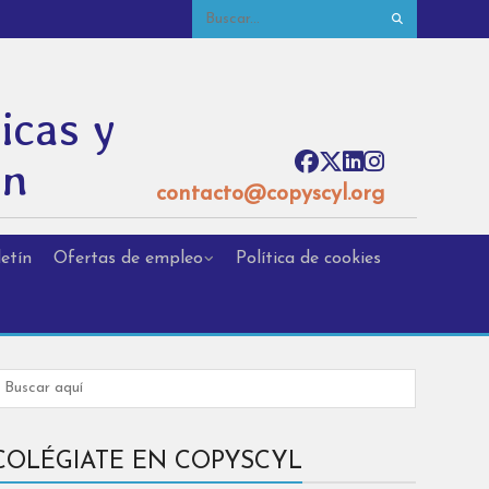
icas y
ón
contacto@copyscyl.org
etín
Ofertas de empleo
Política de cookies
COLÉGIATE EN COPYSCYL