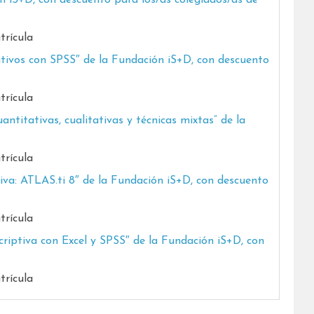
ón iS+D, con descuento para los/as colegiados/as de
trícula
tivos con SPSS″ de la Fundación iS+D, con descuento
trícula
antitativas, cualitativas y técnicas mixtas” de la
trícula
tiva: ATLAS.ti 8″ de la Fundación iS+D, con descuento
trícula
criptiva con Excel y SPSS″ de la Fundación iS+D, con
trícula