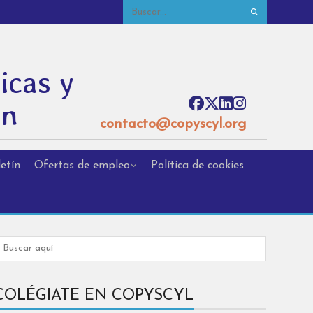
icas y
ón
contacto@copyscyl.org
etín
Ofertas de empleo
Política de cookies
COLÉGIATE EN COPYSCYL