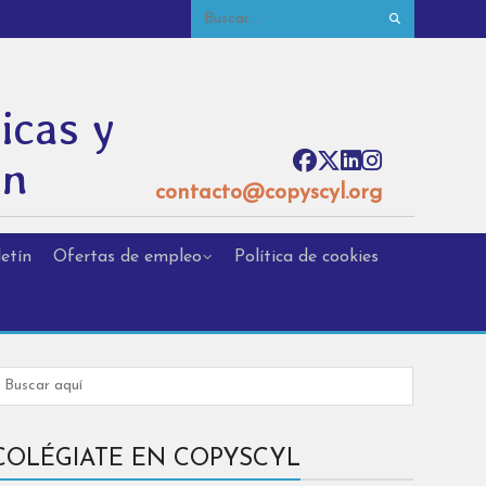
icas y
ón
contacto@copyscyl.org
etín
Ofertas de empleo
Política de cookies
COLÉGIATE EN COPYSCYL