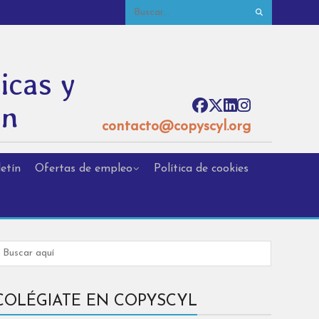
icas y
ón
contacto@copyscyl.org
etín
Ofertas de empleo
Política de cookies
COLÉGIATE EN COPYSCYL