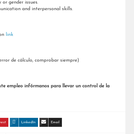
 or gender issues.
nication and interpersonal skills.
ion
link
error de cálculo, comprobar siempre)
ste empleo infórmanos para llevar un control de la
rest
LinkedIn
Email