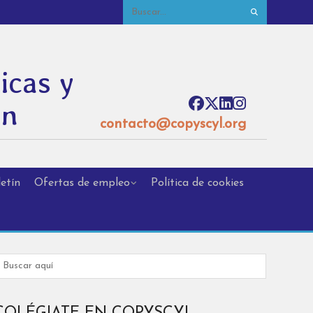
icas y
ón
contacto@copyscyl.org
etín
Ofertas de empleo
Política de cookies