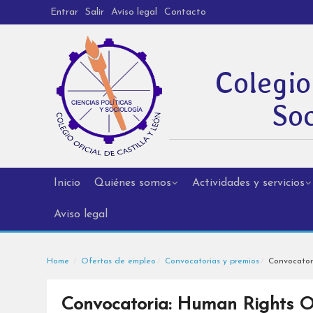
Entrar
Salir
Aviso legal
Contacto
Colegio
Soc
Inicio
Quiénes somos
Actividades y servicios
Aviso legal
Home
Ofertas de empleo
Convocatorias y premios
Convocatori
Convocatoria: Human Rights Of