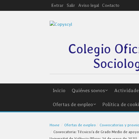
Entrar
Salir
Aviso legal
Contacto
Colegio Ofic
Sociolog
Inicio
Quiénes somos
Actividades
Ofertas de empleo
Política de cook
Home
Ofertas de empleo
Convocatorias y premi
Convocatoria: Técnico/a de Grado Medio de apoyo a 
Universitat de València (Plazo: 24 de mayo de 2021)