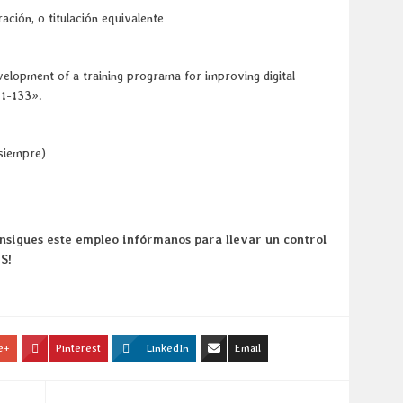
ación, o titulación equivalente
opment of a training programa for improving digital
21-133».
 siempre)
onsigues este empleo infórmanos para llevar un control
S!
e+
Pinterest
LinkedIn
Email