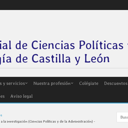
ial de Ciencias Políticas 
ía de Castilla y León
 y servicios
Nuestra profesión
Colégiate
Descuentos
ies
Aviso legal
os
la investigación (Ciencias Políticas y de la Administración) -