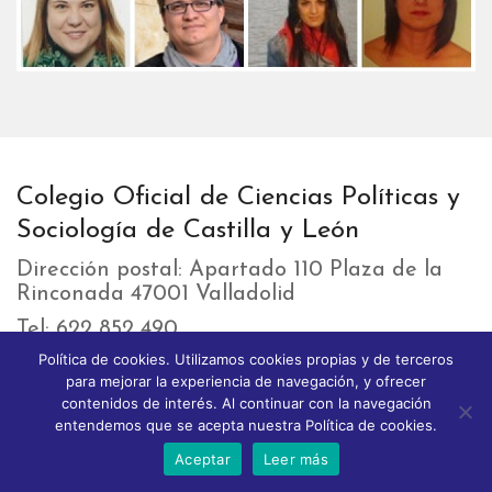
Colegio Oficial de Ciencias Políticas y
Sociología de Castilla y León
Dirección postal: Apartado 110 Plaza de la
Rinconada 47001 Valladolid
Tel: 622 852 490
Política de cookies. Utilizamos cookies propias y de terceros
e-mail: contacto@copyscyl.org
para mejorar la experiencia de navegación, y ofrecer
contenidos de interés. Al continuar con la navegación
entendemos que se acepta nuestra Política de cookies.
LIKEBOX
Aceptar
Leer más