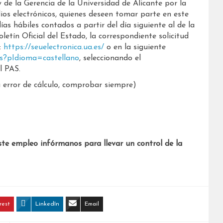
y de la Gerencia de la Universidad de Alicante por la
dios electrónicos, quienes deseen tomar parte en este
ías hábiles contados a partir del día siguiente al de la
letín Oficial del Estado, la correspondiente solicitud
:
https://seuelectronica.ua.es/
o en la siguiente
es?pIdioma=castellano
, seleccionando el
l PAS.
error de cálculo, comprobar siempre)
ste empleo infórmanos para llevar un control de la
rest
LinkedIn
Email