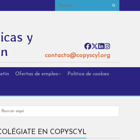
icas y
ón
contacto@copyscyl.org
etín
Ofertas de empleo
Política de cookies
COLÉGIATE EN COPYSCYL