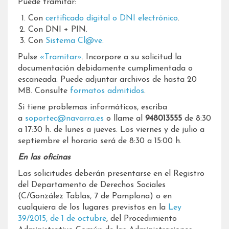
Puede tramitar:
Con
certificado digital o DNI electrónico
.
Con DNI + PIN.
Con
Sistema Cl@ve.
Pulse
«Tramitar»
. Incorpore a su solicitud la
documentación debidamente cumplimentada o
escaneada. Puede adjuntar archivos de hasta 20
MB. Consulte
formatos admitidos
.
Si tiene problemas informáticos, escriba
a
soportec@navarra.es
o llame al
948013555
de 8:30
a 17:30 h. de lunes a jueves. Los viernes y de julio a
septiembre el horario será de 8:30 a 15:00 h.
En las oficinas
Las solicitudes deberán presentarse en el Registro
del Departamento de Derechos Sociales
(C/González Tablas, 7 de Pamplona) o en
cualquiera de los lugares previstos en la
Ley
39/2015, de 1 de octubre
, del Procedimiento