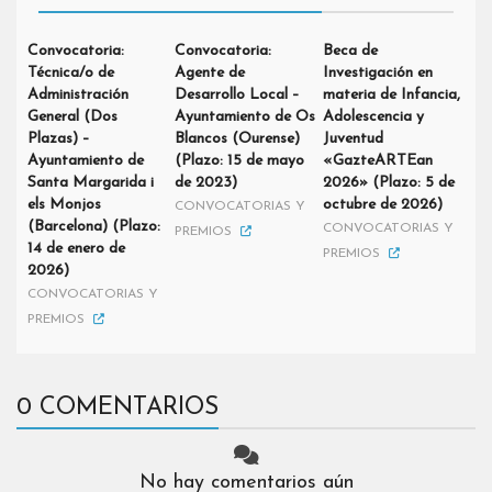
Convocatoria:
Convocatoria:
Beca de
Técnica/o de
Agente de
Investigación en
Administración
Desarrollo Local –
materia de Infancia,
General (Dos
Ayuntamiento de Os
Adolescencia y
Plazas) –
Blancos (Ourense)
Juventud
Ayuntamiento de
(Plazo: 15 de mayo
«GazteARTEan
Santa Margarida i
de 2023)
2026» (Plazo: 5 de
els Monjos
octubre de 2026)
CONVOCATORIAS Y
(Barcelona) (Plazo:
CONVOCATORIAS Y
PREMIOS
14 de enero de
PREMIOS
2026)
CONVOCATORIAS Y
PREMIOS
0 COMENTARIOS
No hay comentarios aún