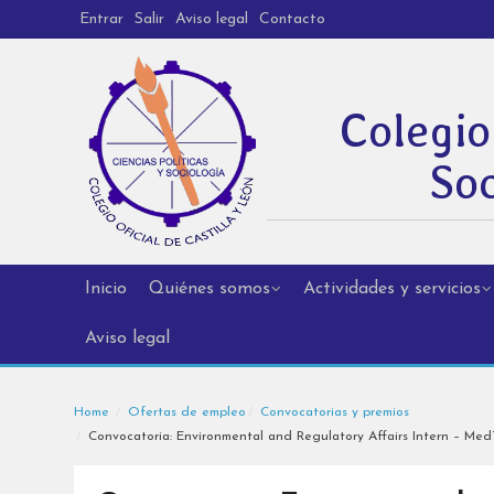
Entrar
Salir
Aviso legal
Contacto
Colegio
Soc
Inicio
Quiénes somos
Actividades y servicios
Aviso legal
Home
Ofertas de empleo
Convocatorias y premios
Convocatoria: Environmental and Regulatory Affairs Intern – Med