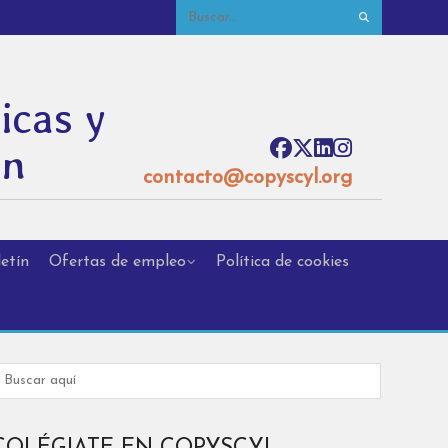
icas y
ón
contacto@copyscyl.org
etín
Ofertas de empleo
Política de cookies