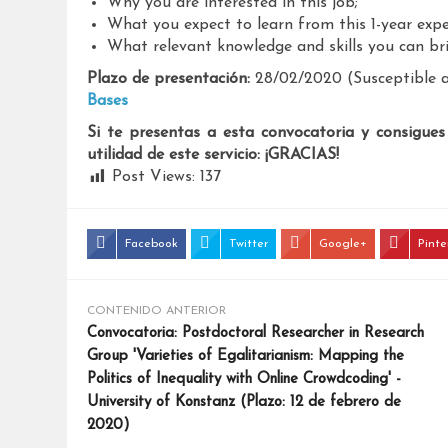
Why you are interested in this job;
What you expect to learn from this 1-year expe
What relevant knowledge and skills you can bri
Plazo de presentación:
28/02/2020 (Susceptible a
Bases
Si te presentas a esta convocatoria y consigues
utilidad de este servicio: ¡GRACIAS!
Post Views:
137
Facebook
Twitter
Google+
Pinte
CONTENIDO ANTERIOR
Convocatoria: Postdoctoral Researcher in Research
Group 'Varieties of Egalitarianism: Mapping the
Politics of Inequality with Online Crowdcoding' -
University of Konstanz (Plazo: 12 de febrero de
2020)