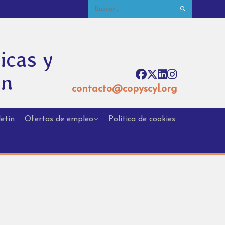
icas y
ón
contacto@copyscyl.org
etín
Ofertas de empleo
Política de cookies