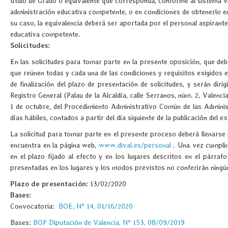
título de Grado o equivalente que corresponda, conforme al sistema vi
administración educativa competente, o en condiciones de obtenerlo en
su caso, la equivalencia deberá ser aportada por el personal aspirante
educativa competente.
Solicitudes:
En las solicitudes para tomar parte en la presente oposición, que de
que reúnen todas y cada una de las condiciones y requisitos exigidos en
de finalización del plazo de presentación de solicitudes, y serán diri
Registro General (Palau de la Alcaldía, calle Serranos, núm. 2, Valenci
1 de octubre, del Procedimiento Administrativo Común de las Administ
días hábiles, contados a partir del día siguiente de la publicación del e
La solicitud para tomar parte en el presente proceso deberá llenarse
encuentra en la página web,
www.dival.es/personal
. Una vez cumplim
en el plazo fijado al efecto y en los lugares descritos en el párraf
presentadas en los lugares y los modos previstos no conferirán ningún
Plazo de presentación:
13/02/2020
Bases:
Convocatoria:
BOE, Nº 14, 01/16/2020
Bases:
BOP Diputación de Valencia, Nº 153, 08/09/2019