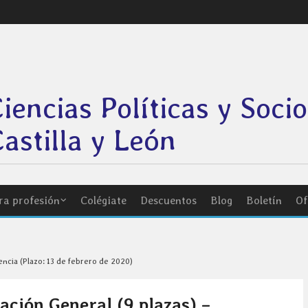
Ciencias Políticas y Soci
astilla y León
ra profesión
Colégiate
Descuentos
Blog
Boletín
Of
encia (Plazo: 13 de febrero de 2020)
ación General (9 plazas) –