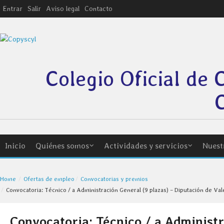
Entrar
Salir
Aviso legal
Contacto
Colegio Oficial de 
C
Inicio
Quiénes somos
Actividades y servicios
Nuest
Home
Ofertas de empleo
Convocatorias y premios
Convocatoria: Técnico / a Administración General (9 plazas) – Diputación de Val
Convocatoria: Técnico / a Administr