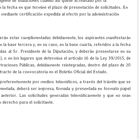
gente de titulaciones cuando así quede acreditado por la
 la fecha en que termine el plazo de presentación de solicitudes. En
 mediante certificación expedida al efecto por la administración
berán estar cumplimentadas debidamente, los aspirantes manifestarán
 la base tercera y, en su caso, en la base cuarta, referidos a la fecha
gidas al Sr. Presidente de la Diputación, y deberán presentarse en su
a), o en los lugares que determina el artículo 16 de la Ley 39/2015, de
raciones Públicas, debidamente reintegradas, dentro del plazo de 20
xtracto de la convocatoria en el Boletín Oficial del Estado.
 preferentemente por medios telemáticos, a través del trámite que se
entada, deberá ser impresa, firmada y presentada en formato papel
o anterior. Las solicitudes generadas telemáticamente y que no sean
 derecho para el solicitante.