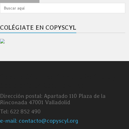
COLÉGIATE EN COPYSCYL
Colegio Oficial de Ciencias Políticas y
Sociología de Castilla y León
Dirección postal: Apartado 110 Plaza de la
Rinconada 47001 Valladolid
Tel: 622 852 490
e-mail: contacto@copyscyl.org