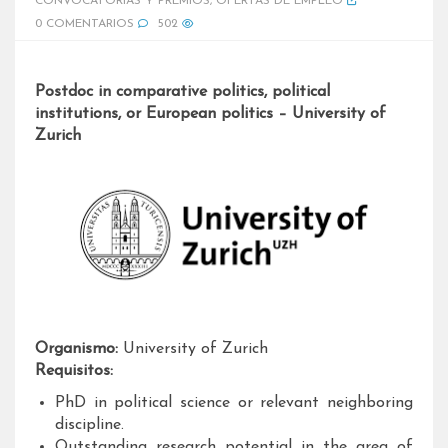
CONVOCATORIAS Y PREMIOS
,
OFERTAS DE EMPLEO
0 COMENTARIOS
502
Postdoc in comparative politics, political
institutions, or European politics – University of
Zurich
Organismo:
University of Zurich
Requisitos:
PhD in political science or relevant neighboring
discipline.
Outstanding research potential in the area of