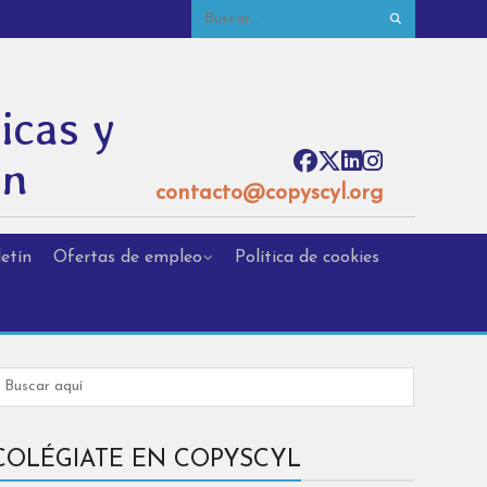
icas y
ón
contacto@copyscyl.org
etín
Ofertas de empleo
Política de cookies
COLÉGIATE EN COPYSCYL