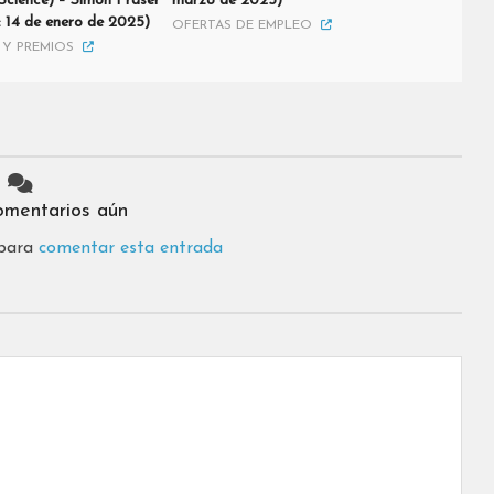
l Science) – Simon Fraser
marzo de 2025)
: 14 de enero de 2025)
OFERTAS DE EMPLEO
Y PREMIOS
omentarios aún
 para
comentar esta entrada