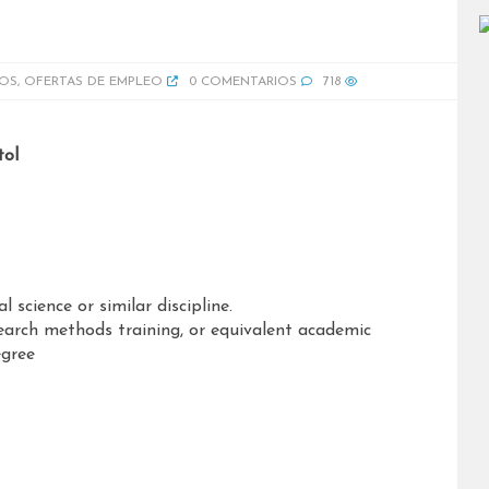
IOS
,
OFERTAS DE EMPLEO
0 COMENTARIOS
718
tol
l science or similar discipline.
earch methods training, or equivalent academic
egree