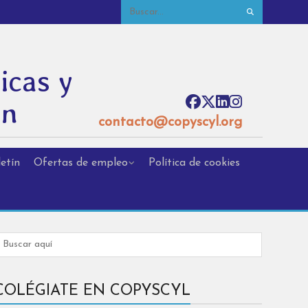
icas y
ón
contacto@copyscyl.org
etín
Ofertas de empleo
Política de cookies
COLÉGIATE EN COPYSCYL