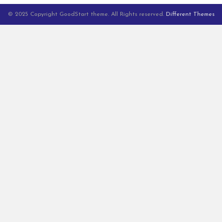
© 2025 Copyright GoodStart theme. All Rights reserved.
Different Themes