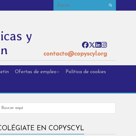
icas y
ón
contacto@copyscyl.org
etín
Ofertas de empleo
Política de cookies
COLÉGIATE EN COPYSCYL