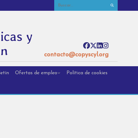
icas y
ón
contacto@copyscyl.org
etín
Ofertas de empleo
Política de cookies