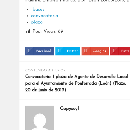
Fuente:
Empleo Público. BOP León 20/05/2019; 
bases
convocatoria
plazo
Post Views:
89
Facebook
Twitter
Google+
Pinte
CONTENIDO ANTERIOR
Convocatoria: 1 plaza de Agente de Desarrollo Local
para el Ayuntamiento de Ponferrada (León) (Plazo:
20 de junio de 2019)
Copyscyl