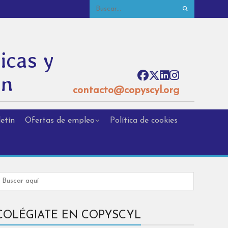
icas y
ón
contacto@copyscyl.org
etín
Ofertas de empleo
Política de cookies
COLÉGIATE EN COPYSCYL