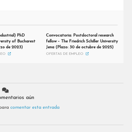
ndustrial) PhD
Convocatoria: Postdoctoral research
versity of Bucharest
fellow – The Friedrich Schiller University
rzo de 2023)
Jena (Plazo: 30 de octubre de 2025)
LEO
OFERTAS DE EMPLEO
omentarios aún
 para
comentar esta entrada