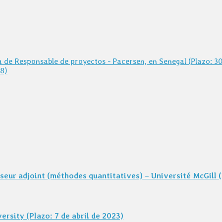
 de Responsable de proyectos - Pacersen, en Senegal (Plazo: 3
8)
eur adjoint (méthodes quantitatives) – Université McGill (
rsity (Plazo: 7 de abril de 2023)