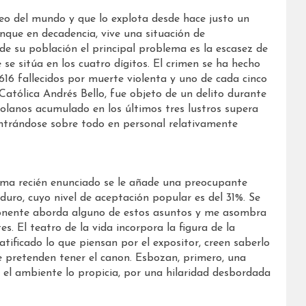
leo del mundo y que lo explota desde hace justo un
unque en decadencia, vive una situación de
e su población el principal problema es la escasez de
 se sitúa en los cuatro dígitos. El crimen se ha hecho
16 fallecidos por muerte violenta y uno de cada cinco
Católica Andrés Bello, fue objeto de un delito durante
olanos acumulado en los últimos tres lustros supera
centrándose sobre todo en personal relativamente
ama recién enunciado se le añade una preocupante
duro, cuyo nivel de aceptación popular es del 31%. Se
ponente aborda alguno de estos asuntos y me asombra
es. El teatro de la vida incorpora la figura de la
atificado lo que piensan por el expositor, creen saberlo
e pretenden tener el canon. Esbozan, primero, una
i el ambiente lo propicia, por una hilaridad desbordada