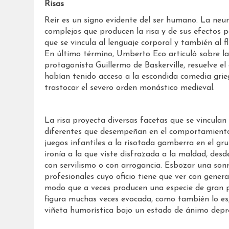
Risas
Reír es un signo evidente del ser humano. La neur
complejos que producen la risa y de sus efectos p
que se vincula al lenguaje corporal y también al f
En último término, Umberto Eco articuló sobre la 
protagonista Guillermo de Baskerville, resuelve e
habían tenido acceso a la escondida comedia grie
trastocar el severo orden monástico medieval.
La risa proyecta diversas facetas que se vinculan
diferentes que desempeñan en el comportamient
juegos infantiles a la risotada gamberra en el gru
ironía a la que viste disfrazada a la maldad, desde 
con servilismo o con arrogancia. Esbozar una sonr
profesionales cuyo oficio tiene que ver con gener
modo que a veces producen una especie de gran p
figura muchas veces evocada, como también lo es, e
viñeta humorística bajo un estado de ánimo depre