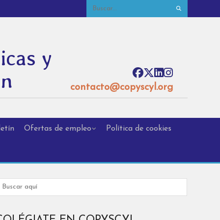
icas y
ón
contacto@copyscyl.org
etín
Ofertas de empleo
Política de cookies