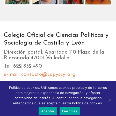
Colegio Oficial de Ciencias Políticas y
Sociología de Castilla y León
Dirección postal: Apartado 110 Plaza de la
Rinconada 47001 Valladolid
Tel: 622 852 490
e-mail: contacto@copyscyl.org
Política de cookies. Utilizamos cookies propias y de terceros
LIKEBOX
para mejorar la experiencia de navegación, y ofrecer
contenidos de interés. Al continuar con la navegación
entendemos que se acepta nuestra Política de cookies.
Aceptar
Leer más
© 2025 Copyright GoodStart theme. All Rights reserved.
Different Themes