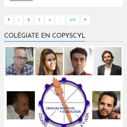
1
2
3
4
…
210
COLÉGIATE EN COPYSCYL