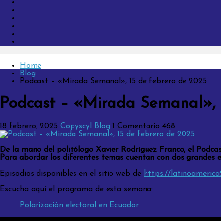
Home
Blog
Podcast – «Mirada Semanal», 15 de febrero de 2025
Podcast – «Mirada Semanal», 1
18 febrero, 2025
Copyscyl
Blog
1 Comentario
468
De la mano del politólogo Xavier Rodríguez Franco, el Podcast
Para abordar los diferentes temas cuentan con dos grandes ex
Episodios disponibles en el sitio web de
https://latinoameric
Escucha aquí el programa de esta semana:
Polarización electoral en Ecuador