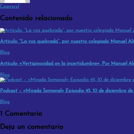
Copyscyl
Contenido relacionado
Artículo: “La voz quebrada”, por nuestro colegiado Manuel Al
Blog
Artículo: «Vertiginosidad en la incertidumbre». Por Manuel Al
Blog
Podcast – «Mirada Semanal» Episodio 45, 10 de diciembre de
Blog
1 Comentario
Deja un comentario