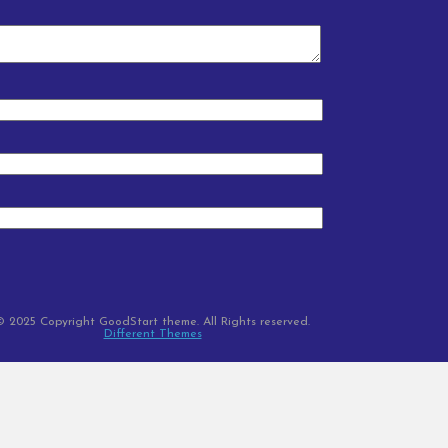
© 2025 Copyright GoodStart theme. All Rights reserved.
Different Themes