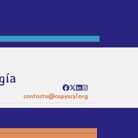
gía
contacto@copyscyl.org