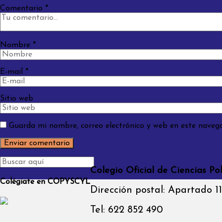
Comentario
*
Nombre
*
E-mail
*
Sitio web
Guarda mi nombre, correo electrónico y web en este naveg
Colegio Oficial de Ciencias Pol
Colégiate en COPYSCYL
Dirección postal: Apartado 1
Tel: 622 852 490