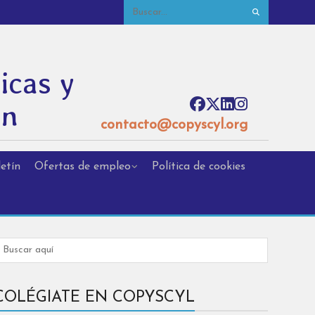
icas y
ón
contacto@copyscyl.org
etín
Ofertas de empleo
Política de cookies
COLÉGIATE EN COPYSCYL