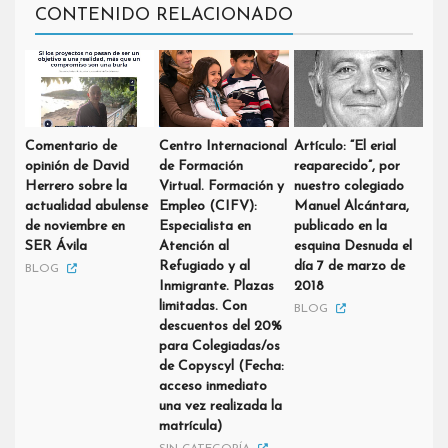
CONTENIDO RELACIONADO
Comentario de
Centro Internacional
Artículo: “El erial
opinión de David
de Formación
reaparecido”, por
Herrero sobre la
Virtual. Formación y
nuestro colegiado
actualidad abulense
Empleo (CIFV):
Manuel Alcántara,
de noviembre en
Especialista en
publicado en la
SER Ávila
Atención al
esquina Desnuda el
Refugiado y al
día 7 de marzo de
BLOG
Inmigrante. Plazas
2018
limitadas. Con
BLOG
descuentos del 20%
para Colegiadas/os
de Copyscyl (Fecha:
acceso inmediato
una vez realizada la
matrícula)